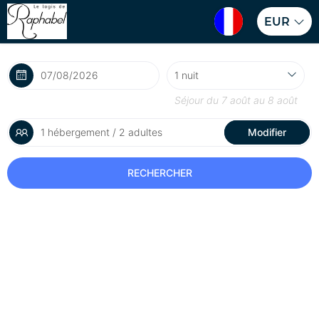
EUR
Séjour du
7 août
au
8 août
1 hébergement / 2 adultes
Modifier