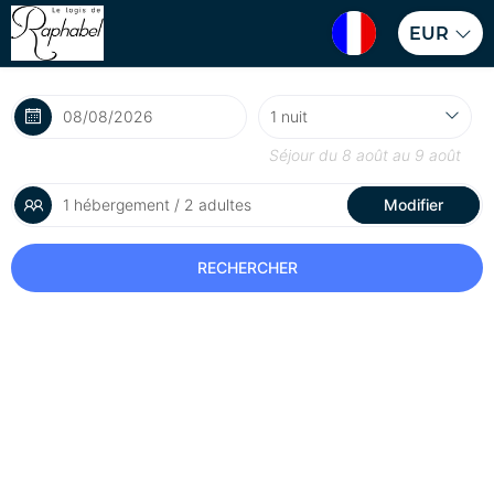
EUR
Séjour du
8 août
au
9 août
1 hébergement / 2 adultes
Modifier