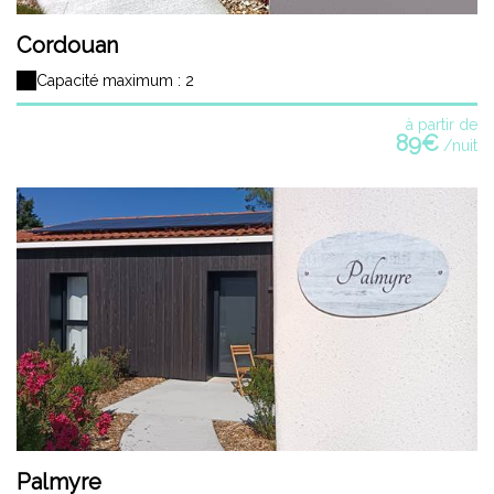
Cordouan
Capacité maximum : 2
à partir de
89€
/nuit
Palmyre