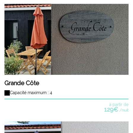
Grande Côte
Capacité maximum : 4
à partir de
129€
/nuit