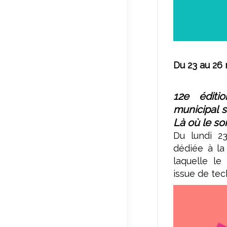
Du 23 au 26
12e éditi
municipal 
Là où le son
Du lundi 2
dédiée à la
laquelle le
issue de tec