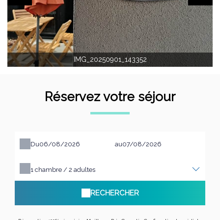
IMG_20250901_143352
Réservez votre séjour
Du
au
1
chambre /
2
adultes
RECHERCHER