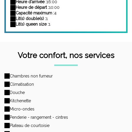
Heure d'arrivée :
16:00
Heure de départ :
10:00
Capacité maximum :
4
Lit(s) double(s) :
1
Lit(s) queen size :
1
Votre confort, nos services
Chambres non fumeur
Climatisation
Douche
Kitchenette
Micro-ondes
Penderie - rangement - cintres
Plateau de courtoisie