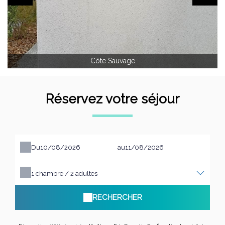
Côte Sauvage
Réservez votre séjour
Du
au
1
chambre /
2
adultes
RECHERCHER