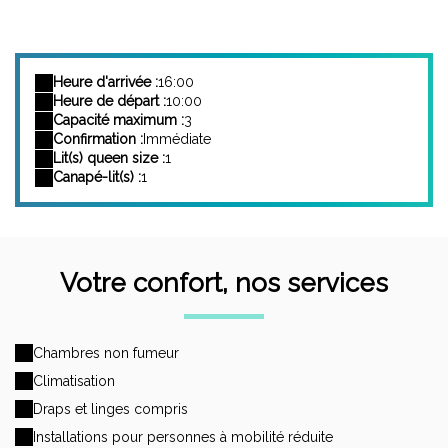
Heure d'arrivée :
16:00
Heure de départ :
10:00
Capacité maximum :
3
Confirmation :
Immédiate
Lit(s) queen size :
1
Canapé-lit(s) :
1
Votre confort, nos services
Chambres non fumeur
Climatisation
Draps et linges compris
Installations pour personnes à mobilité réduite